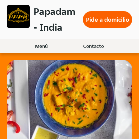
Volver
Papadam
al
Pide a domicilio
menú
- India
principal
Menú
Contacto